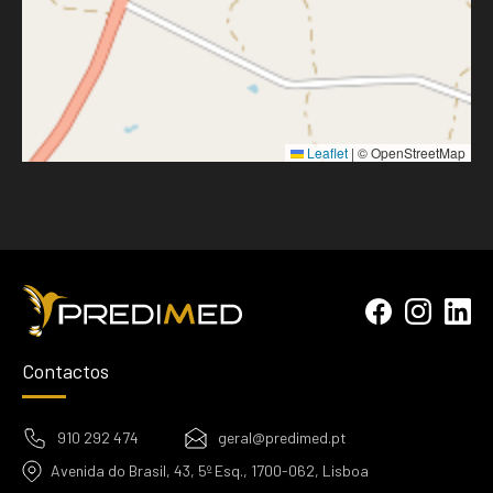
Leaflet
|
© OpenStreetMap
Contactos
910 292 474
geral@predimed.pt
Avenida do Brasil, 43, 5º Esq., 1700-062, Lisboa