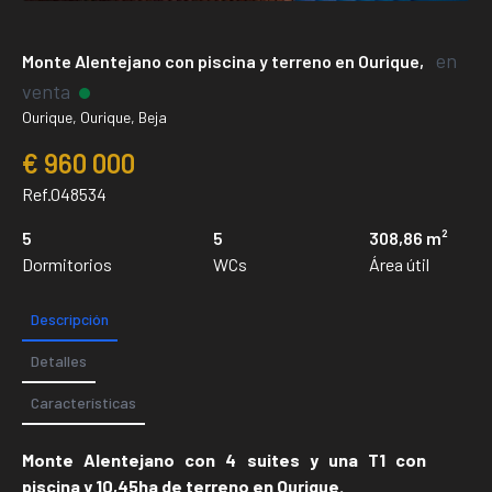
en
Monte Alentejano con piscina y terreno en Ourique,
venta
Ourique, Ourique, Beja
€ 960 000
Ref.048534
5
5
308,86 m²
Dormitorios
WCs
Área útil
Descripción
Detalles
Características
Monte Alentejano con 4 suites y una T1 con
piscina y 10,45ha de terreno en Ourique.