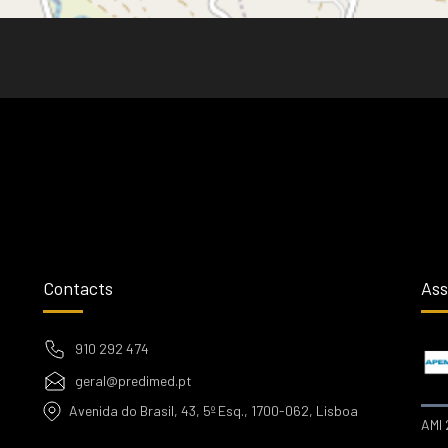
Contacts
Ass
910 292 474
geral@predimed.pt
Avenida do Brasil, 43, 5º Esq., 1700-062, Lisboa
AMI