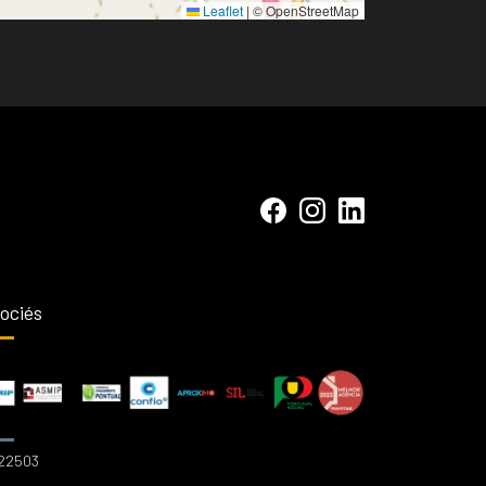
Leaflet
|
© OpenStreetMap
ociés
 22503