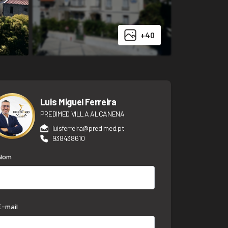
+40
Luis Miguel Ferreira
PREDIMED VILLA ALCANENA
luisferreira@predimed.pt
938438610
Nom
E-mail