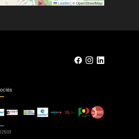
Leaflet
|
© OpenStreetMap
ociés
 22503