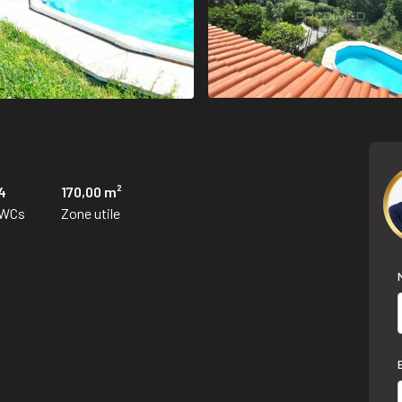
4
170,00 m²
WCs
Zone utile