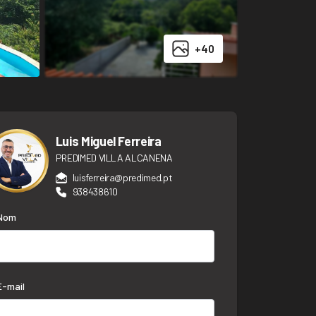
+40
Luis Miguel Ferreira
PREDIMED VILLA ALCANENA
luisferreira@predimed.pt
938438610
Nom
E-mail