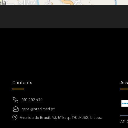
Contacts
Ass
910 292 474
geral@predimed.pt
Avenida do Brasil, 43, 5º Esq., 1700-062, Lisboa
AMI