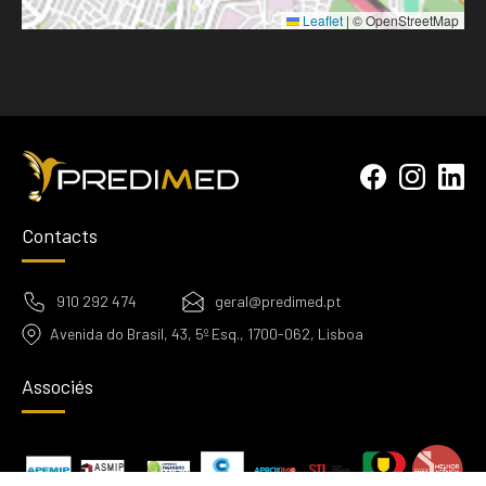
Leaflet
|
© OpenStreetMap
Contacts
910 292 474
geral@predimed.pt
Avenida do Brasil, 43, 5º Esq., 1700-062, Lisboa
Associés