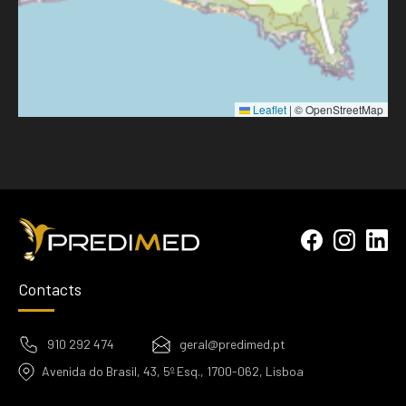
Leaflet
|
© OpenStreetMap
Contacts
910 292 474
geral@predimed.pt
Avenida do Brasil, 43, 5º Esq., 1700-062, Lisboa