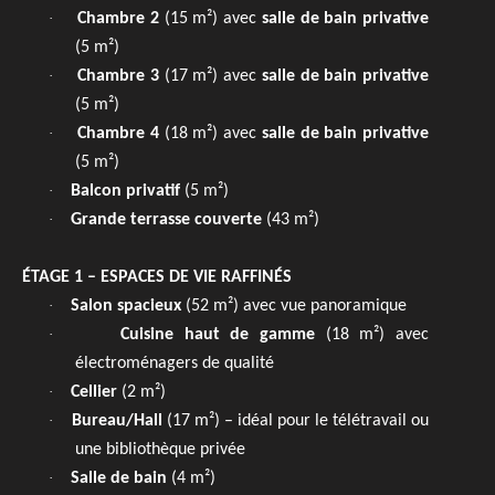
·
Chambre 2
(15 m²) avec
salle de bain privative
(5 m²)
·
Chambre 3
(17 m²) avec
salle de bain privative
(5 m²)
·
Chambre 4
(18 m²) avec
salle de bain privative
(5 m²)
·
Balcon privatif
(5 m²)
·
Grande terrasse couverte
(43 m²)
ÉTAGE 1 – ESPACES DE VIE RAFFINÉS
·
Salon spacieux
(52 m²) avec vue panoramique
·
Cuisine haut de gamme
(18 m²) avec
électroménagers de qualité
·
Cellier
(2 m²)
·
Bureau/Hall
(17 m²) – idéal pour le télétravail ou
une bibliothèque privée
·
Salle de bain
(4 m²)