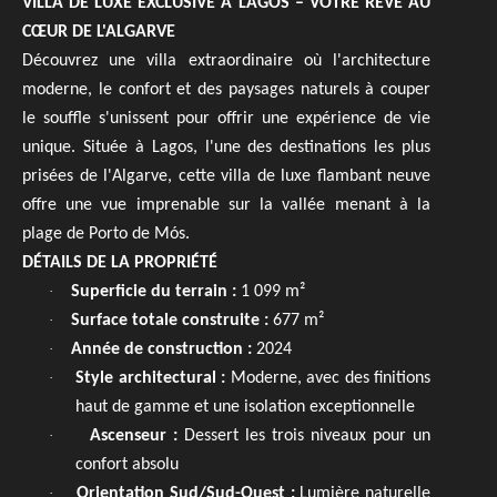
VILLA DE LUXE EXCLUSIVE À LAGOS – VOTRE RÊVE AU
CŒUR DE L'ALGARVE
Découvrez une villa extraordinaire où l'architecture
moderne, le confort et des paysages naturels à couper
le souffle s'unissent pour offrir une expérience de vie
unique. Située à Lagos, l'une des destinations les plus
prisées de l'Algarve, cette villa de luxe flambant neuve
offre une vue imprenable sur la vallée menant à la
plage de Porto de Mós.
DÉTAILS DE LA PROPRIÉTÉ
·
Superficie du terrain :
1 099 m²
·
Surface totale construite :
677 m²
·
Année de construction :
2024
·
Style architectural :
Moderne, avec des finitions
haut de gamme et une isolation exceptionnelle
·
Ascenseur :
Dessert les trois niveaux pour un
confort absolu
·
Orientation Sud/Sud-Ouest :
Lumière naturelle