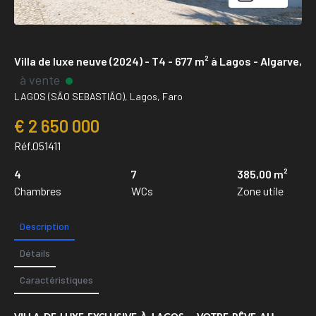
Villa de luxe neuve (2024) - T4 - 677 m² à Lagos - Algarve,
à vente
LAGOS (SÃO SEBASTIÃO), Lagos, Faro
€ 2 650 000
Réf.051411
4
7
385,00 m²
Chambres
WCs
Zone utile
Description
Détails
Caractéristiques