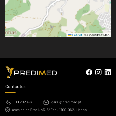
Leaflet
|
© OpenStreetMap
Contactos
910 292 474
geral@predimed.pt
Avenida do Brasil, 43, 5º Esq., 1700-062, Lisboa