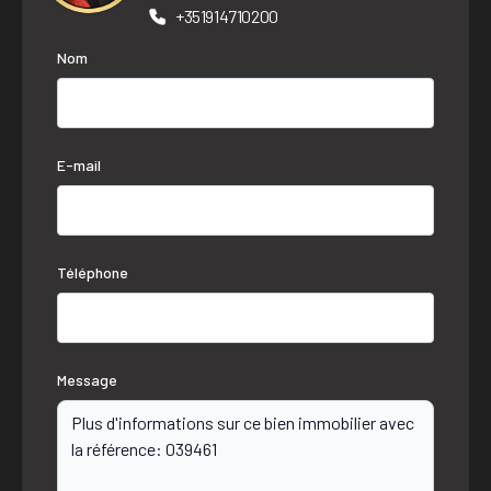
+351914710200
Nom
E-mail
Téléphone
Message